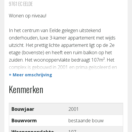
9761 EC EELDE
Wonen op niveau!
In het centrum van Eelde gelegen uitstekend
onderhouden, luxe 3-kamer appartement met wijds
uitzicht. Het prettig lichte appartement ligt op de 2e
etage (bovenste) en heeft een ruim balkon op het
zuiden. Het woonoppervlakte bedraagt 107m². Het
complex is gebouwd in 2001 en prima geïsoleerd en
voorzien van 6 zonnepanelen (label A+). Op de begane
+ Meer omschrijving
grond is er een ruime en goed toegankelijke stenen
Kenmerken
garagebox.
De winkels, horeca en museum de Buitenplaats
Bouwjaar
2001
bevinden zich in de directe omgeving. Eelde heeft een
goede busverbinding met Groningen en vliegveld Eelde;
Bouwvorm
bestaande bouw
de bushalte is voor de deur.