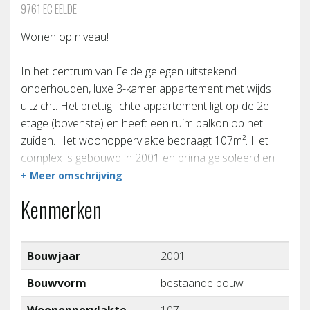
9761 EC EELDE
Wonen op niveau!
In het centrum van Eelde gelegen uitstekend
onderhouden, luxe 3-kamer appartement met wijds
uitzicht. Het prettig lichte appartement ligt op de 2e
etage (bovenste) en heeft een ruim balkon op het
zuiden. Het woonoppervlakte bedraagt 107m². Het
complex is gebouwd in 2001 en prima geïsoleerd en
voorzien van 6 zonnepanelen (label A+). Op de begane
+ Meer omschrijving
grond is er een ruime en goed toegankelijke stenen
Kenmerken
garagebox.
De winkels, horeca en museum de Buitenplaats
Bouwjaar
2001
bevinden zich in de directe omgeving. Eelde heeft een
goede busverbinding met Groningen en vliegveld Eelde;
Bouwvorm
bestaande bouw
de bushalte is voor de deur.