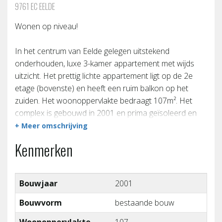
9761 EC EELDE
Wonen op niveau!
In het centrum van Eelde gelegen uitstekend
onderhouden, luxe 3-kamer appartement met wijds
uitzicht. Het prettig lichte appartement ligt op de 2e
etage (bovenste) en heeft een ruim balkon op het
zuiden. Het woonoppervlakte bedraagt 107m². Het
complex is gebouwd in 2001 en prima geïsoleerd en
voorzien van 6 zonnepanelen (label A+). Op de begane
+ Meer omschrijving
grond is er een ruime en goed toegankelijke stenen
Kenmerken
garagebox.
De winkels, horeca en museum de Buitenplaats
Bouwjaar
2001
bevinden zich in de directe omgeving. Eelde heeft een
goede busverbinding met Groningen en vliegveld Eelde;
Bouwvorm
bestaande bouw
de bushalte is voor de deur.